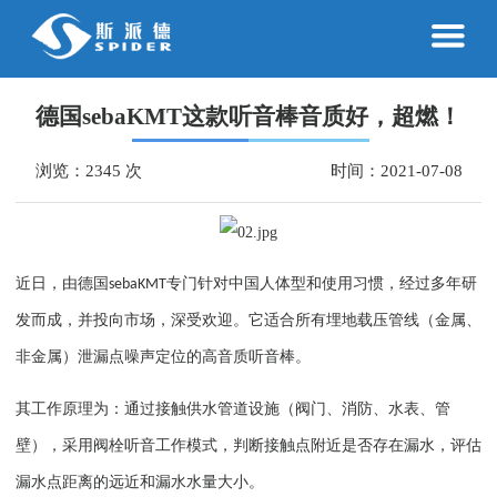
德国sebaKMT这款听音棒音质好，超燃！
浏览：2345 次
时间：2021-07-08
近日，由德国
专门针对中国人体型和使用习惯，经过多年研
sebaKMT
发而成，并投向市场，深受欢迎。它
适合所有埋地载压管线（金属、
非金属）泄漏点
噪声
定位的高音质听音棒。
其工作原理为：
通过接触供水管道设施（阀门、消防、水表、管
壁）
，
采用阀栓听音工作模式，判断接触点附近是否存在漏水，评估
漏水点距离
的
远近和漏水水量大小。